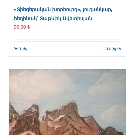
«Տիեզերական խորհուրդ», յուղանկար,
հեղինակ՝ Տաթևիկ Ավետիսյան
96.00
$
Գնել
Ավելին