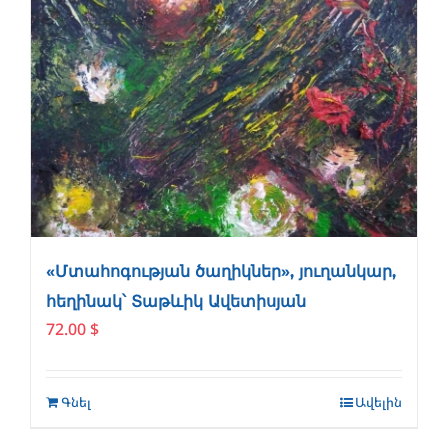
«Մտահոգության ծաղիկներ», յուղանկար,
հեղինակ՝ Տաթևիկ Ավետիսյան
72.00
$
Գնել
Ավելին