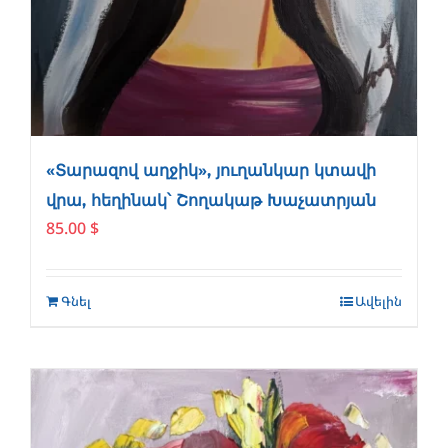
«Տարազով աղջիկ», յուղանկար կտավի
վրա, հեղինակ՝ Շողակաթ Խաչատրյան
85.00
$
Գնել
Ավելին