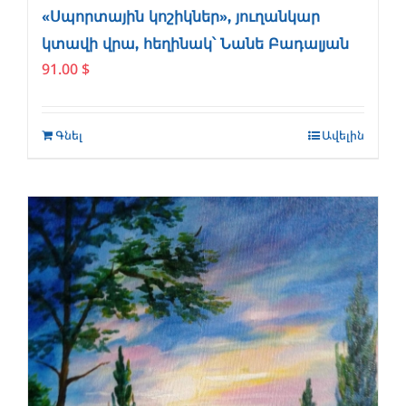
«Սպորտային կոշիկներ», յուղանկար
կտավի վրա, հեղինակ՝ Նանե Բադալյան
91.00
$
Գնել
Ավելին