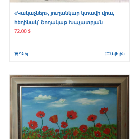
«Կակաչներ», յուղանկար կտավի վրա,
հեղինակ՝ Շողակաթ Խաչատրյան
72.00
$
Գնել
Ավելին