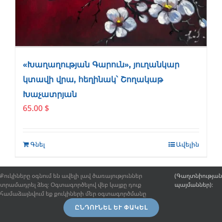
«Խաղաղության Գարուն», յուղանկար
կտավի վրա, հեղինակ՝ Շողակաթ
Խաչատրյան
65.00
$
Գնել
Ավելին
Քուկիները օգնում են ավելի լավ ծառայություններ
(Գաղտնիության
տրամադրել ձեզ։ Օգտագործելով վեբ կայքը դուք
պայմաններ)։
համաձայնվում եք քուկիների մեր օգտագործմանը
ԸՆԴՈՒՆԵԼ ԵՒ ՓԱԿԵԼ