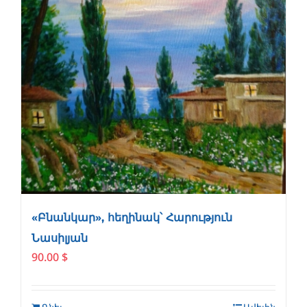
«Բնանկար», հեղինակ՝ Հարություն
Նասիլյան
90.00
$