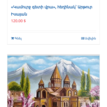
«Կամուրջ գետի վրա», հեղինակ՝ Արթուր
Իսայան
120.00
$
Գնել
Ավելին