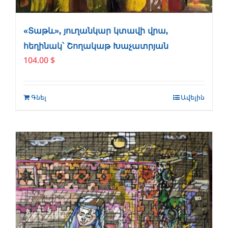
«Տաթև», յուղանկար կտավի վրա,
հեղինակ՝ Շողակաթ Խաչատրյան
104.00
$
Գնել
Ավելին