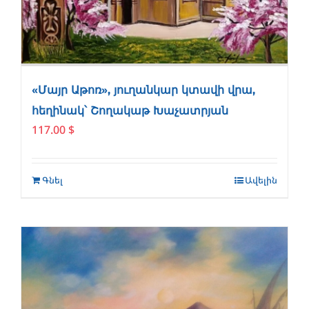
«Մայր Աթոռ», յուղանկար կտավի վրա,
հեղինակ՝ Շողակաթ Խաչատրյան
117.00
$
Գնել
Ավելին