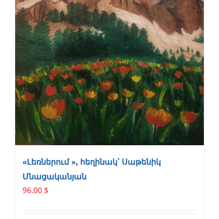
«Լեռներում », հեղինակ՝ Սաթենիկ
Մնացականյան
96.00
$