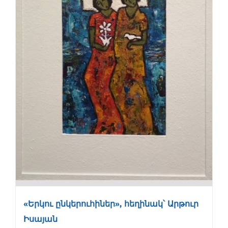
«Երկու ընկերուհիներ», հեղինակ՝ Արթուր
Իսայան