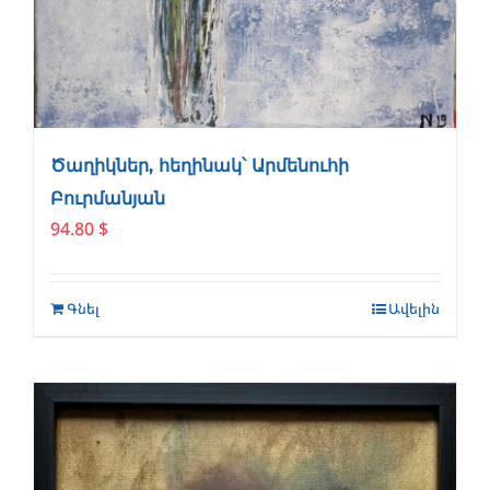
Ծաղիկներ, հեղինակ՝ Արմենուհի
Բուրմանյան
94.80
$
Գնել
Ավելին