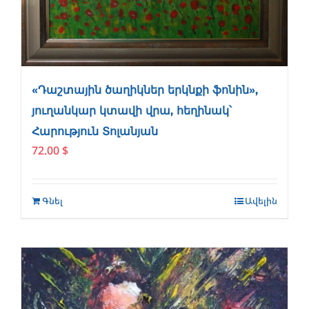
«Դաշտային ծաղիկներ երկնքի ֆոնին»,
յուղանկար կտավի վրա, հեղինակ՝
Հարություն Տոլանյան
72.00
$
Գնել
Ավելին