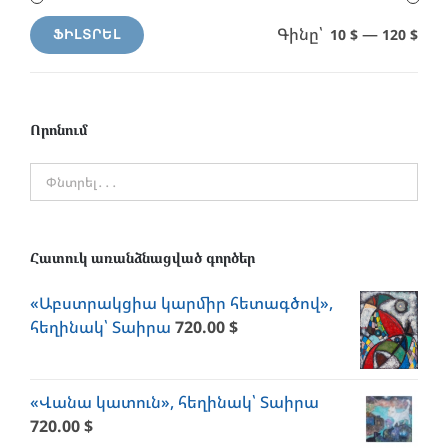
Գինը՝
—
10 $
120 $
ՖԻԼՏՐԵԼ
Min
Max
price
price
Որոնում
Հատուկ առանձնացված գործեր
«Աբստրակցիա կարմիր հետագծով»,
հեղինակ՝ Տաիրա
720.00
$
«Վանա կատուն», հեղինակ՝ Տաիրա
720.00
$