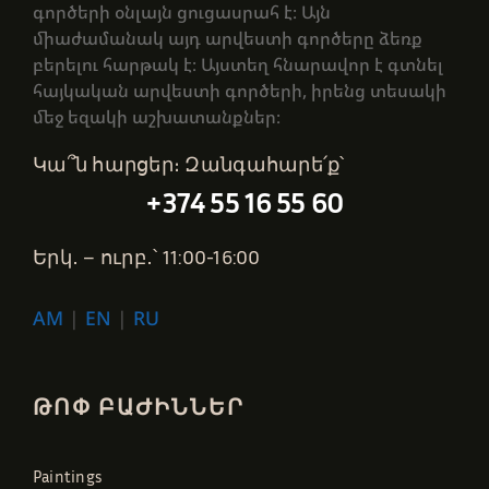
գործերի օնլայն ցուցասրահ է։ Այն
միաժամանակ այդ արվեստի գործերը ձեռք
բերելու հարթակ է։ Այստեղ հնարավոր է գտնել
հայկական արվեստի գործերի, իրենց տեսակի
մեջ եզակի աշխատանքներ։
Կա՞ն հարցեր։ Զանգահարե՛ք՝
+374 55 16 55 60
Երկ․ – ուրբ․՝ 11:00-16:00
AM
|
EN
|
RU
ԹՈՓ ԲԱԺԻՆՆԵՐ
Paintings