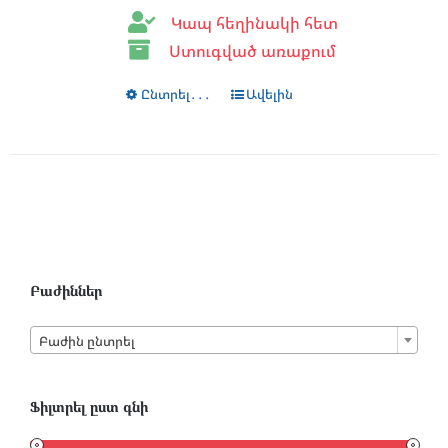
28.00 $
Կապ հեղինակի հետ
Ստուգված առաքում
Ընտրել․․․
This
Ավելին
product
has
multiple
variants.
The
options
may
be
Բաժիններ
chosen

on
Բաժին ընտրել
the
product
Ֆիլտրել ըստ գնի
page