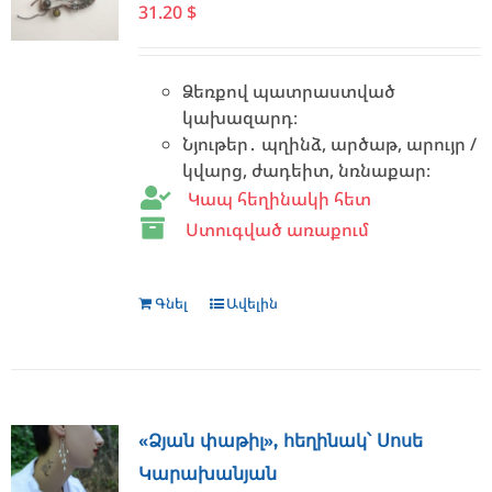
31.20
$
Ձեռքով պատրաստված
կախազարդ։
Նյութեր․ պղինձ, արծաթ, արույր /
կվարց, ժադեիտ, նռնաքար։
Կապ հեղինակի հետ
Ստուգված առաքում
Գնել
Ավելին
«Ձյան փաթիլ», հեղինակ՝ Սոսե
Կարախանյան