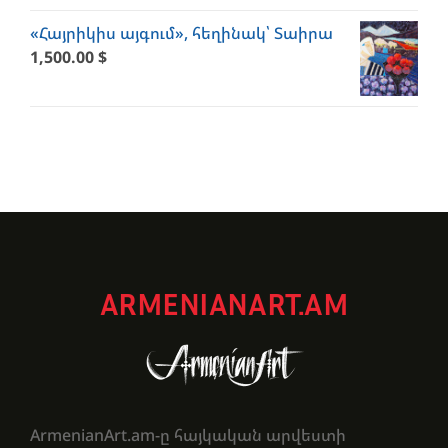
«Հայրիկիս այգում», հեղինակ՝ Տաիրա
1,500.00
$
ARMENIANART.AM
ArmenianArt.am-ը հայկական արվեստի