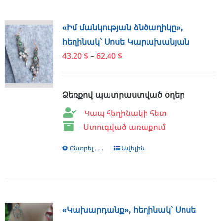
multiple
variants.
The
«Իմ մանկության ձնծաղիկը»,
options
հեղինակ՝ Սոսե Կարախանյան
may
Price
43.20
$
–
62.40
$
be
range:
chosen
43.20 $
on
through
Ձեռքով պատրաստված օղեր
the
62.40 $
product
Կապ հեղինակի հետ
page
Ստուգված առաքում
Ընտրել․․․
This
Ավելին
product
has
multiple
variants.
The
«Կախարդանք», հեղինակ՝ Սոսե
options