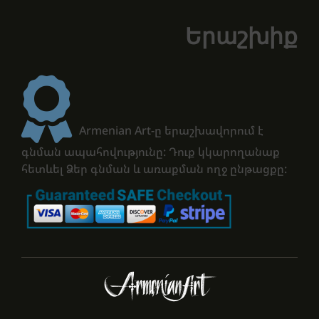
Երաշխիք
Armenian Art-ը երաշխավորում է
գնման ապահովությունը: Դուք կկարողանաք
հետևել Ձեր գնման և առաքման ողջ ընթացքը: