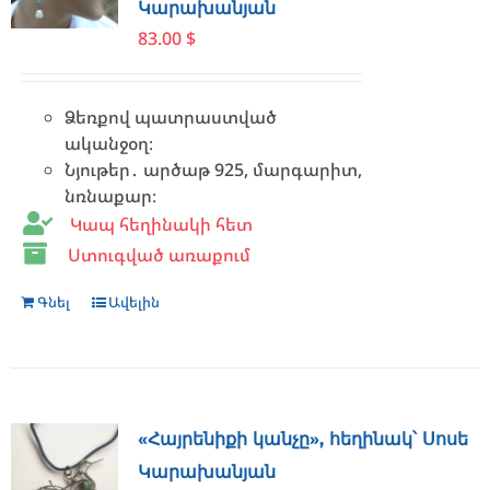
Կարախանյան
may
83.00
$
be
chosen
on
Ձեռքով պատրաստված
the
ականջօղ։
product
Նյութեր․ արծաթ 925, մարգարիտ,
page
նռնաքար։
Կապ հեղինակի հետ
Ստուգված առաքում
Գնել
Ավելին
«Հայրենիքի կանչը», հեղինակ՝ Սոսե
Կարախանյան