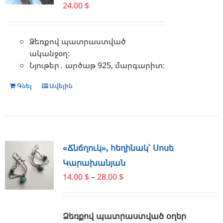
24.00
$
Ձեռքով պատրաստված
ականջօղ։
Նյութեր․ արծաթ 925, մարգարիտ։
Գնել
Ավելին
«Ճնճղուկ», հեղինակ՝ Սոսե
Կարախանյան
Price
14.00
$
–
28.00
$
range:
14.00 $
through
Ձեռքով պատրաստված օղեր