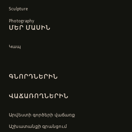
Sculpture
Photography
ՄԵՐ ՄԱՍԻՆ
Կապ
ԳՆՈՐԴՆԵՐԻՆ
ՎԱՃԱՌՈՂՆԵՐԻՆ
Արվեստի գործերի վաճառք
Աշխատանքի գրանցում