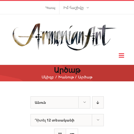
Skip
Կապ
Իմ հաշիվը
to
content
Արծաթ
Սկիզբ
Խանութ
Արծաթ
Անուն
Դիտել
12 տեսականի