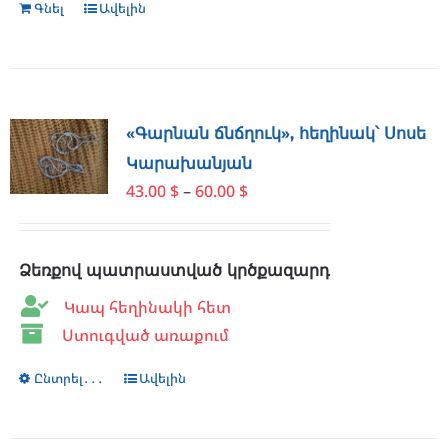
Գնել
Ավելին
«Գարնան ճնճղուկ», հեղինակ՝ Սոսե
Կարախանյան
Price
43.00
$
–
60.00
$
range:
43.00 $
through
Ձեռքով պատրաստված կրծքազարդ
60.00 $
Կապ հեղինակի հետ
Ստուգված առաքում
Ընտրել․․․
This
Ավելին
product
has