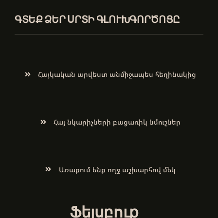
ԳՏԵՔ ՁԵՐ ՍՐՏԻ ԳԼՈՒԽԳՈՐԾՈՑԸ
Հայկական արվեստ անմիջապես հեղինակից
Հայ նկարիչների բացառիկ նմուշներ
Առաքում ենք ողջ աշխարհով մեկ
Ֆեյսբուք